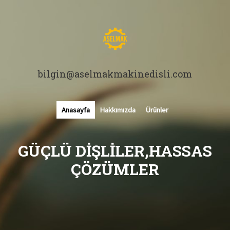
bilgin@aselmakmakinedisli.com
Anasayfa
Hakkımızda
Ürünler
GÜÇLÜ DIŞLILER,HASSAS
ÇÖZÜMLER