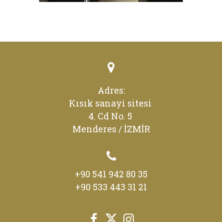

Adres:
Kısık sanayi sitesi
4. Cd No. 5
Menderes / İZMİR

+90 541 942 80 35
+90 533 443 31 21


